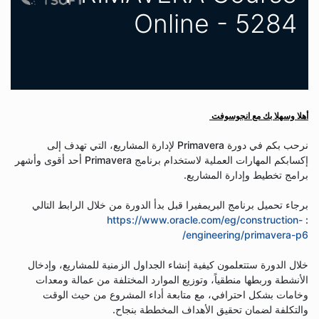
Online - 5284
أهلا وسهلا بك مع انجوسوفت
نرحب بكم في دورة Primavera لإدارة المشاريع، التي تهدف إلى
إكسابكم المهارات العملية لاستخدام برنامج Primavera أحد أقوى وأشهر
برامج تخطيط وإدارة المشاريع.
برجاء تحميل برنامج البريمفيرا قبل بدأ الدورة من خلال الرابط التالي
https://www.oracle.com/eg/construction-
:
engineering/primavera-p6/
خلال الدورة ستتعلمون كيفية إنشاء الجداول الزمنية للمشاريع، وإدخال
الأنشطة وربطها منطقياً، وتوزيع الموارد المختلفة من عمالة ومعدات
وخامات بشكل احترافي، مع متابعة أداء المشروع من حيث الوقت
والتكلفة لضمان تحقيق الأهداف المخططة بنجاح.