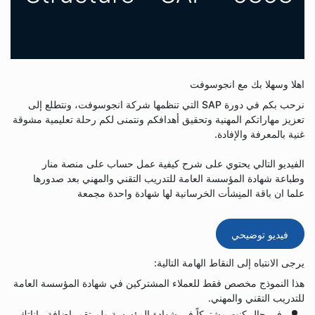
اهلا وسهلا بك مع انجوسوفت
نرحب بكم في دورة SAP التي تنظمها شركة انجوسوفت، ونتطلع إلى
تعزيز مهاراتكم المهنية وتحقيق أهدافكم ونتمنى لكم رحلة تعليمية مشوقة
غنية بالمعرفة والإفادة.
الفيديو التالي يحتوي على شرح كيفية عمل حساب على منصة منار
وطباعة شهادة المؤسسة العامة للتدريب التقني والمهني بعد صدورها
علما ان باقة المنِشأت الخرسانية لها شهادة واحدة مجمعة
فيديو توضيحي
يرجى الانتباه إلى النقاط الهامة التالية:
هذا النموذج مخصص فقط للعملاء المشتركين في شهادة المؤسسة العامة
للتدريب التقني والمهني.
في حال كنت مشتركاً في شهادة المؤسسة ولم تقم بإضافة بياناتك