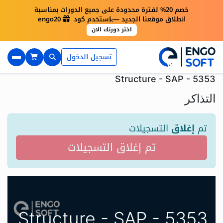
خصم 20% لفترة محدودة على جميع الدورات بمناسبة
×
انطلاق موقعنا الجديد — استخدم كود engo20
اختر دورتك الان
تسجيل الدخول
Structure - SAP - 5353
التذاكر
تم
إغلاق
التسجيلات
تم إغلاق التسجيلات
Structure - SAP - 5353