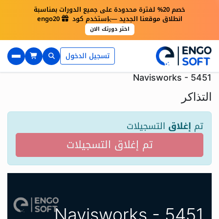
خصم 20% لفترة محدودة على جميع الدورات بمناسبة
×
انطلاق موقعنا الجديد — استخدم كود engo20
اختر دورتك الان
تسجيل الدخول
Navisworks - 5451
التذاكر
تم
إغلاق
التسجيلات
تم إغلاق التسجيلات
Navisworks - 5451