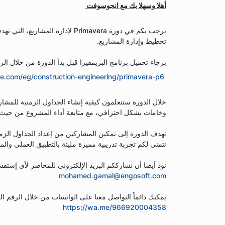
أهلا وسهلا بك مع انجوسوفت
تخطيط وإدارة المشاريع.
برجاء تحميل برنامج البريمفيرا قبل بدأ الدورة من خلال الرا
le.com/eg/c
onst
ructi
on-
engine
ering
/
primavera
-
p6
خلال الدورة ستتعلمون كيفية إنشاء الجداول الزمنية للمشار
وخامات بشكل احترافي، مع متابعة أداء المشروع من حيث 
تهدف الدورة إلى تمكين المشاركين من إعداد الجداول الزمني
نتمنى لكم تجربة تدريبية مميزة مليئة بالتطبيق العملي والمعرفة
نود أيضا أن نشارككم البريد الإلكتروني للمحاضر لأي إستفس
mohamed.gamal@engosoft.com
يمكنك دائماً التواصل معنا على الواتساب من خلال الرقم الم
https://wa.me/966920004358