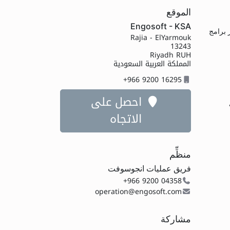
الموقع
Engosoft - KSA
م برنامج Primavera أحد أقوى وأشهر برامج
Rajia - ElYarmouk
13243
Riyadh RUH
المملكة العربية السعودية
+966 9200 16295
احصل على
الاتجاه
منظِّم
فريق عمليات انجوسوفت
+966 9200 04358
operation@engosoft.com
مشاركة