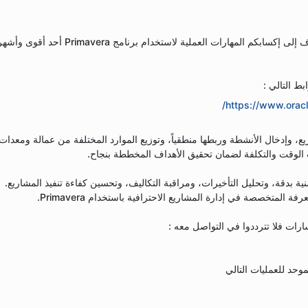
نرحب بكم في دورة Primavera لإدارة المشاريع، التي تهدف إلى إكسابكم المهارات العملية لاستخدا
بط التالي :
/
https://www.orac
يع، وإدخال الأنشطة وربطها منطقياً، وتوزيع الموارد المختلفة من عمالة ومعدات
الوقت والتكلفة لضمان تحقيق الأهداف المخططة بنجاح.
ة بدقة، وتحليل التأخيرات، ومراقبة التكاليف، وتحسين كفاءة تنفيذ المشاريع.
 المتخصصة في إدارة المشاريع الاحترافية باستخدام Primavera.
ارات فلا تترددوا في التواصل معه :
وحد للعمليات التالي