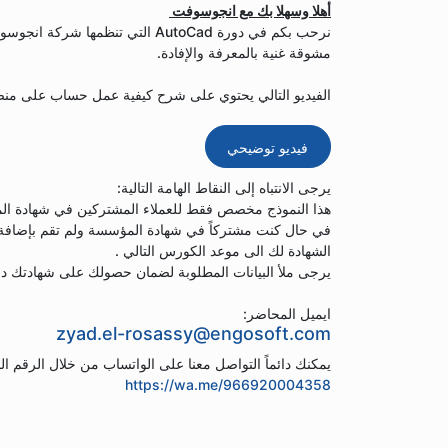
أهلا وسهلا بك مع انجوسوفت
نرحب بكم في دورة AutoCad التي ت
مشوقة غنية بالمعرفة والإفادة.
الفيديو التالي يحتوي على شرح كيفية عمل حساب على منصة
فيديو توضيحي
يرجى الانتباه إلى النقاط الهامة التالية:
هذا النموذج مخصص فقط للعملاء المشتركين في شهادة المؤ
في حال كنت مشتركاً في شهادة المؤسسة ولم تقم بإضافة ب
الشهادة لك الى موعد الكورس التالي .
يرجى ملأ البيانات المطلوبة لضمان حصولك على شهادتك دو
ايميل المحاضر:
zyad.el-rosassy@engosoft.com
يمكنك دائماً التواصل معنا على الواتساب من خلال الرقم الم
https://wa.me/966920004358