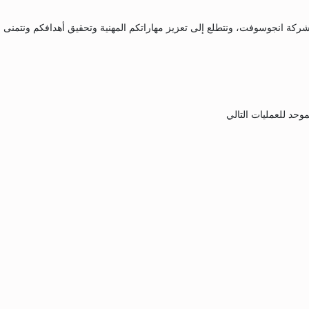
Revit Family Creatio التي تنظمها شركة انجوسوفت، ونتطلع إلى تعزيز مهاراتكم المهنية وتحقيق أهدافكم ونتمنى
وحد للعمليات التالي