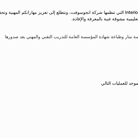
نرحب بكم في دورة Interior Design Basics Using SketchUp التي تنظمها شركة انجوسوفت، ونتطلع إلى تعزيز مهاراتكم المهنية و
ليمية مشوقة غنية بالمعرفة والإفادة.
 منار وطباعة شهادة المؤسسة العامة للتدريب التقني والمهني بعد صدورها
وحد للعمليات التالي