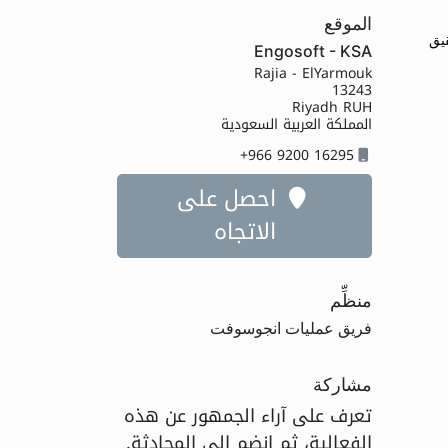
الموقع
تحقيق
Engosoft - KSA
Rajia - ElYarmouk
13243
Riyadh RUH
المملكة العربية السعودية
+966 9200 16295
احصل على
الاتجاه
منظِّم
فريق عمليات انجوسوفت
مشاركة
تعرف على آراء الجمهور عن هذه
الفعالية، ثم انضم إلى المحادثة.