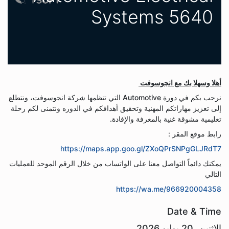
Systems 5640
أهلا وسهلا بك مع انجوسوفت
نرحب بكم في دورة Automotive التي تنظمها شركة انجوسوفت، ونتطلع
إلى تعزيز مهاراتكم المهنية وتحقيق أهدافكم في الدوره ونتمنى لكم رحلة
تعليمية مشوقة غنية بالمعرفة والإفادة.
رابط موقع المقر :
https://maps.app.goo.gl/ZXoQPrSNPgGLJRdT7
يمكنك دائماً التواصل معنا على الواتساب من خلال الرقم الموحد للعمليات
التالي
https://wa.me/966920004358
Date & Time
الاثنين، 20 يوليو 2026