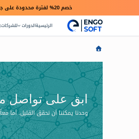
خصم 20% لفترة محدودة على جميع الدورات بمناسبة انطلاق موقعنا الجديد — استخدم كود engo20
الرئيسية
الدورات
للشركات
ع
ابق على تواصل مع
وحدنا يمكننا أن نحقق القليل. أما معاً